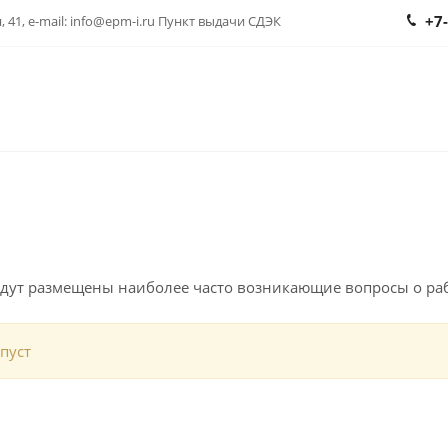
+7
 41, e-mail: info@epm-i.ru Пункт выдачи СДЭК
удут размещены наиболее часто возникающие вопросы о раб
пуст