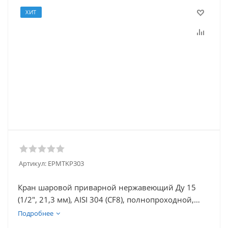
ХИТ
Артикул:
EPMTKP303
Кран шаровой приварной нержавеющий Ду 15
(1/2", 21,3 мм), AISI 304 (CF8), полнопроходной,
трехсоставной (3PC), разборный, с блокировкой
Подробнее
ручки, под приварку, удлиненный, без площадки