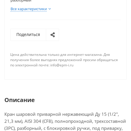
наружному диаметру;
разборный
материал корпуса — нержавеющая сталь AISI304;
Все характеристики
конструкция — под приварку, трехсоставной,
разборный, с блокировкой ручки;
Кран не оснащен площадкой для подключения
Поделиться
электропривода или пневмопривода.
Шаровой кран является надёжным и долговечным
Цена действительна только для интернет-магазина. Для
запорным устройством, которое широко
получения более выгоднях предложений просим обращаться
применяется в различных отраслях
по электронной почте: info@epm-i.ru
промышленности и строительства. Он
применяется для перекрытия потока рабочей
среды, такой как вода, газ, нефтепродукты и
другие неагрессивные жидкости. Благодаря своей
конструкции и материалам изготовления кран
Описание
обладает высокой устойчивостью к коррозии и
агрессивным средам, что делает его надёжным и
Кран шаровой приварной нержавеющий Ду 15 (1/2",
долговечным запорным устройством.
21,3 мм), AISI 304 (CF8), полнопроходной, трехсоставной
(3PC), разборный, с блокировкой ручки, под приварку,